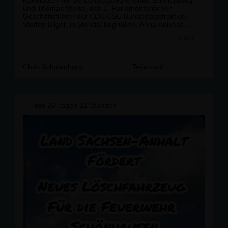
und Thomas Weise, den 1. Parlamentarischen
Geschäftsführer der CDU/CSU Bundestagsfraktion,
Steffen Bilger, in Stendal begrüßen. Anna Aeikens
(MdB) war ebenfalls vor Ort und beide berichtete über
mehr
die aktuellen Herausforderungen in der Bundespolitik.
Chris Schulenburg
Teilen auf
vor
26 Tagen 12 Stunden