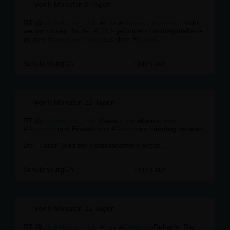
vor
6 Monaten 8 Tagen
RT @
cdufraktion_LSA
: #
ltlsa
#
Linksextremismus
nicht
verharmlosen. In der #
CDU
-geführten Landtagsdebatte
zu den #
Konsequenzen
aus dem #
Brand
...
SchulenburgCh
Teilen auf
vor
8 Monaten 22 Tagen
RT @
cdufraktion_LSA
: Gesetz zur Abwehr von
#
Drohnen
und Einsatz von #
Tasern
im Landtag beraten.
Der "Taser" wird die Polizeibeamten besse...
SchulenburgCh
Teilen auf
vor
8 Monaten 22 Tagen
RT @
cdufraktion_LSA
: #
ltlsa
#
Stadtbild
-Debatte. Die