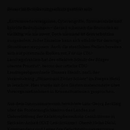
Besser im Bevölkerungsschutz gestärkt sein
Extremwetterereignisse, Cyberangriffe, Stromausfälle und
hybride Bedrohungen – derzeit scheinen die Szenarien so
vielfältig wie nie zuvor. Doch niemand ist dem schutzlos
ausgeliefert. Jeder Einzelne kann sich effektiv für derartige
Situationen wappnen. Auch die staatlichen Stellen bereiten
sich auf potenzielle Risiken vor. Für die CDU-
Landtagsfraktion hat der effektive Schutz der Bürger
oberste Priorität“, betont der örtliche CDU-
Landtagsabgeordnete Thomas Staudt, nach der
Veranstaltung „Blickwinkel Ziviler Schutz“ im Poeges Hotel
in Jerichow. Hier wurde mit den Gästen insbesondere über
Vorsorgemaßnahmen in Krisensituationen gesprochen.
Aus dem Innenministerium berichtete Lutz-Georg Berkling
über die Fördermöglichkeiten des Landes zur
Unterstützung der Katastrophenschutz-Leuchttürme in
Sachsen-Anhalt (KAT-Leuchttürme). Oberst Heiko Diehl,
Kommandeur und Leiter des Gefechtsübungszentrums