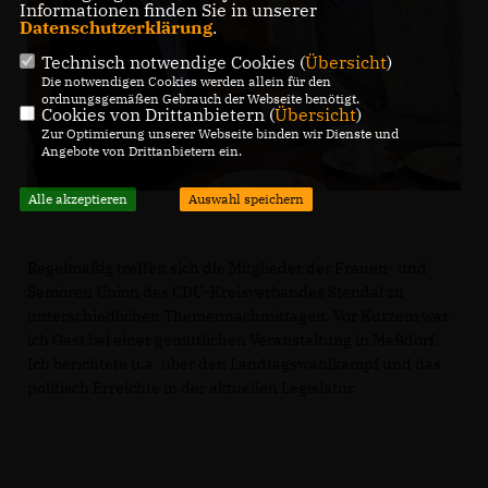
Informationen finden Sie in unserer
Datenschutzerklärung
.
Technisch notwendige Cookies (
Übersicht
)
Die notwendigen Cookies werden allein für den
ordnungsgemäßen Gebrauch der Webseite benötigt.
Cookies von Drittanbietern (
Übersicht
)
Zur Optimierung unserer Webseite binden wir Dienste und
Angebote von Drittanbietern ein.
Alle akzeptieren
Auswahl speichern
Regelmäßig treffen sich die Mitglieder der Frauen- und
Senioren Union des CDU-Kreisverbandes Stendal zu
unterschiedlichen Themennachmittagen. Vor Kurzem war
ich Gast bei einer gemütlichen Veranstaltung in Meßdorf.
Ich berichtete u.a. über den Landtagswahlkampf und das
politisch Erreichte in der aktuellen Legislatur.