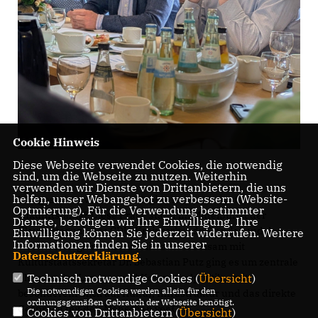
Cookie Hinweis
Diese Webseite verwendet Cookies, die notwendig
sind, um die Webseite zu nutzen. Weiterhin
verwenden wir Dienste von Drittanbietern, die uns
helfen, unser Webangebot zu verbessern (Website-
Wie gestalten wir unsere Region lebenswert, stark und
Optmierung). Für die Verwendung bestimmter
zukunftsfähig? Diese Frage stand im Mittelpunkt der
Dienste, benötigen wir Ihre Einwilligung. Ihre
Klausurtagung des CDU-Kreisverbands Stendal und der
Einwilligung können Sie jederzeit widerrufen. Weitere
Informationen finden Sie in unserer
CDU-Kreistagsfraktion in Klietz. Gemeinsam mit
Datenschutzerklärung
.
Kulturstaatssekretär Dr. Sebastian Putz ging es um zentrale
Themen der Landes- und Kommunalpolitik – mit
Technisch notwendige Cookies (
Übersicht
)
Die notwendigen Cookies werden allein für den
besonderem Blick auf Kultur, Infrastruktur und das direkte
ordnungsgemäßen Gebrauch der Webseite benötigt.
Gespräch mit den Menschen vor Ort.
Cookies von Drittanbietern (
Übersicht
)