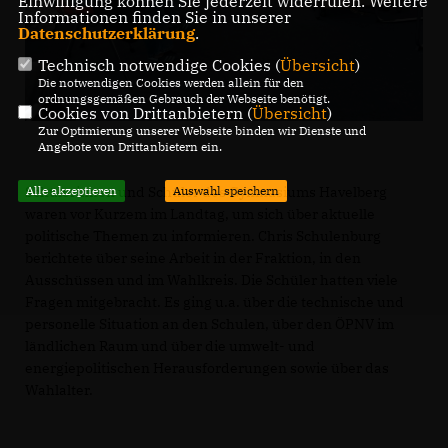
Einwilligung können Sie jederzeit widerrufen. Weitere
Informationen finden Sie in unserer
Datenschutzerklärung
.
Technisch notwendige Cookies (
Übersicht
)
Die notwendigen Cookies werden allein für den
ordnungsgemäßen Gebrauch der Webseite benötigt.
Cookies von Drittanbietern (
Übersicht
)
Zur Optimierung unserer Webseite binden wir Dienste und
Angebote von Drittanbietern ein.
Schülerinnen und Schüler des Gymnasiums Havelberg
Alle akzeptieren
Auswahl speichern
waren vor Kurzem im Landtag, um sich über aktuelle
politische Themen zu informieren. Chris Schulenburg
berichtete über seine Arbeit in der Fraktion, in den
Ausschüssen und im Wahlkreis. Die Schüler hatten viele
Fragen mitgebracht. Es ging u.a. über die technische und
personelle Situation an den Schulen, über den ÖPNV im
ländlichen Raum und über die umwelt- und
energiepolitischen Herausforderungen sowie über das
Wahlalter.