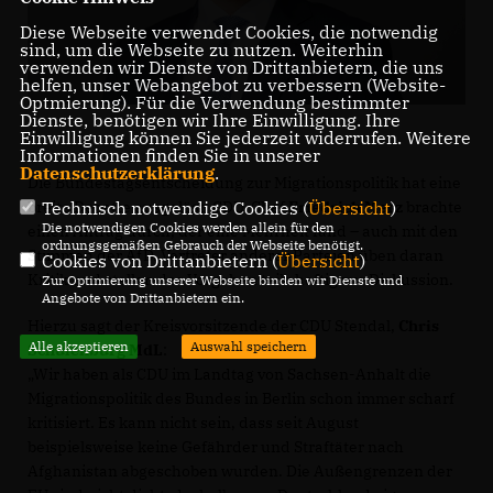
Diese Webseite verwendet Cookies, die notwendig
sind, um die Webseite zu nutzen. Weiterhin
verwenden wir Dienste von Drittanbietern, die uns
helfen, unser Webangebot zu verbessern (Website-
Optmierung). Für die Verwendung bestimmter
Dienste, benötigen wir Ihre Einwilligung. Ihre
Einwilligung können Sie jederzeit widerrufen. Weitere
Informationen finden Sie in unserer
Datenschutzerklärung
.
Die Bundestagsentscheidung zur Migrationspolitik hat eine
Technisch notwendige Cookies (
Übersicht
)
breite Debatte ausgelöst. CDU-Chef
Friedrich Merz
brachte
Die notwendigen Cookies werden allein für den
einen Antrag durch, der eine Mehrheit fand – auch mit den
ordnungsgemäßen Gebrauch der Webseite benötigt.
Stimmen der AfD. Vertreter anderer Parteien üben daran
Cookies von Drittanbietern (
Übersicht
)
Kritik und stellen das Vorgehen teils heftig zur Diskussion.
Zur Optimierung unserer Webseite binden wir Dienste und
Angebote von Drittanbietern ein.
Hierzu sagt der Kreisvorsitzende der CDU Stendal,
Chris
Alle akzeptieren
Auswahl speichern
Schulenburg MdL
:
Wir haben als CDU im Landtag von Sachsen-Anhalt die
Migrationspolitik des Bundes in Berlin schon immer scharf
kritisiert. Es kann nicht sein, dass seit August
beispielsweise keine Gefährder und Straftäter nach
Afghanistan abgeschoben wurden. Die Außengrenzen der