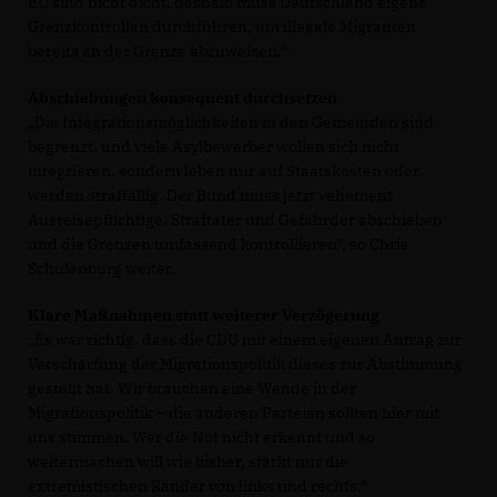
EU sind nicht dicht, deshalb muss Deutschland eigene
Grenzkontrollen durchführen, um illegale Migranten
bereits an der Grenze abzuweisen.“
Abschiebungen konsequent durchsetzen
Die Integrationsmöglichkeiten in den Gemeinden sind
begrenzt, und viele Asylbewerber wollen sich nicht
integrieren, sondern leben nur auf Staatskosten oder
werden straffällig. Der Bund muss jetzt vehement
Ausreisepflichtige, Straftäter und Gefährder abschieben
und die Grenzen umfassend kontrollieren", so Chris
Schulenburg weiter.
Klare Maßnahmen statt weiterer Verzögerung
Es war richtig, dass die CDU mit einem eigenen Antrag zur
Verschärfung der Migrationspolitik dieses zur Abstimmung
gestellt hat. Wir brauchen eine Wende in der
Migrationspolitik – die anderen Parteien sollten hier mit
uns stimmen. Wer die Not nicht erkennt und so
weitermachen will wie bisher, stärkt nur die
extremistischen Ränder von links und rechts.“