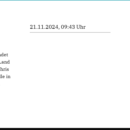
21.11.2024, 09:43 Uhr
ndet
 Land
hris
le in
d