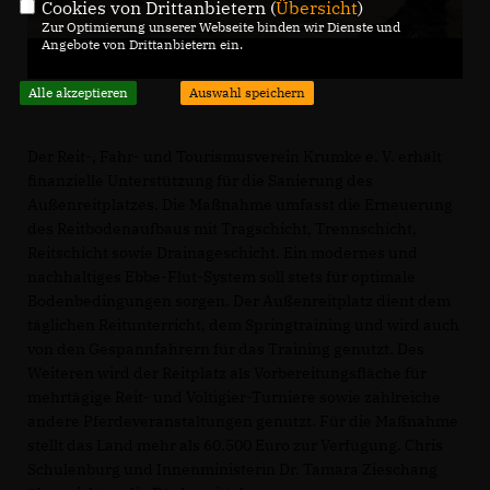
Cookies von Drittanbietern (
Übersicht
)
Zur Optimierung unserer Webseite binden wir Dienste und
Angebote von Drittanbietern ein.
Alle akzeptieren
Auswahl speichern
Der Reit-, Fahr- und Tourismusverein Krumke e. V. erhält
finanzielle Unterstützung für die Sanierung des
Außenreitplatzes. Die Maßnahme umfasst die Erneuerung
des Reitbodenaufbaus mit Tragschicht, Trennschicht,
Reitschicht sowie Drainageschicht. Ein modernes und
nachhaltiges Ebbe-Flut-System soll stets für optimale
Bodenbedingungen sorgen. Der Außenreitplatz dient dem
täglichen Reitunterricht, dem Springtraining und wird auch
von den Gespannfahrern für das Training genutzt. Des
Weiteren wird der Reitplatz als Vorbereitungsfläche für
mehrtägige Reit- und Voltigier-Turniere sowie zahlreiche
andere Pferdeveranstaltungen genutzt. Für die Maßnahme
stellt das Land mehr als 60.500 Euro zur Verfügung. Chris
Schulenburg und Innenministerin Dr. Tamara Zieschang