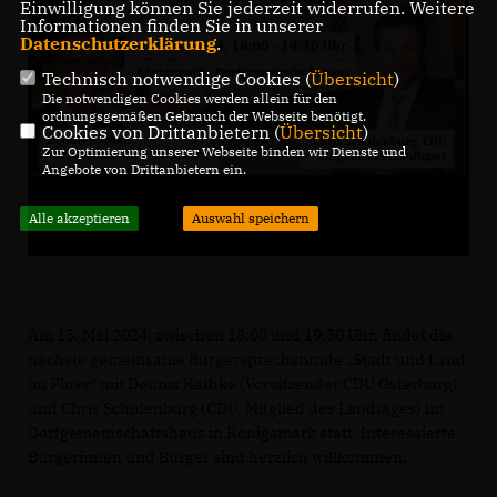
Einwilligung können Sie jederzeit widerrufen. Weitere
Informationen finden Sie in unserer
Datenschutzerklärung
.
Technisch notwendige Cookies (
Übersicht
)
Die notwendigen Cookies werden allein für den
ordnungsgemäßen Gebrauch der Webseite benötigt.
Cookies von Drittanbietern (
Übersicht
)
Zur Optimierung unserer Webseite binden wir Dienste und
Angebote von Drittanbietern ein.
Alle akzeptieren
Auswahl speichern
Am 15. Mai 2024, zwischen 18:00 und 19:30 Uhr, findet die
nächste gemeinsame Bürgersprechstunde „Stadt und Land
im Fluss“ mit Dennis Kathke (Vorsitzender CDU Osterburg)
und Chris Schulenburg (CDU, Mitglied des Landtages) im
Dorfgemeinschaftshaus in Königsmark statt. Interessierte
Bürgerinnen und Bürger sind herzlich willkommen.