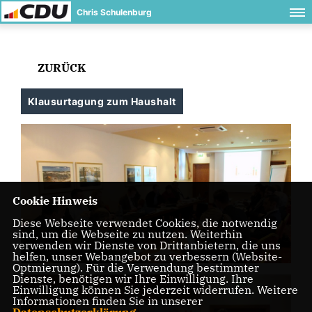
Chris Schulenburg
ZURÜCK
Klausurtagung zum Haushalt
Cookie Hinweis
Diese Webseite verwendet Cookies, die notwendig
sind, um die Webseite zu nutzen. Weiterhin
verwenden wir Dienste von Drittanbietern, die uns
helfen, unser Webangebot zu verbessern (Website-
Optmierung). Für die Verwendung bestimmter
Dienste, benötigen wir Ihre Einwilligung. Ihre
Einwilligung können Sie jederzeit widerrufen. Weitere
Informationen finden Sie in unserer