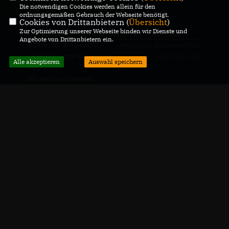
Die notwendigen Cookies werden allein für den
ordnungsgemäßen Gebrauch der Webseite benötigt.
Cookies von Drittanbietern (
Übersicht
)
Zur Optimierung unserer Webseite binden wir Dienste und
IMPRESSUM
DATENSCHUTZ
KONTAKT
Angebote von Drittanbietern ein.
@2026 CDU Bürgerbüro
Realisation: Sharkness Media
Osterburg, Chris Schulenburg,
GmbH & Co. KG
Alle akzeptieren
Auswahl speichern
MdL
Alle Rechte vorbehalten.